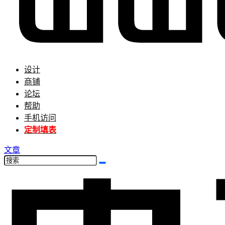
设计
商铺
论坛
帮助
手机访问
定制填表
文章