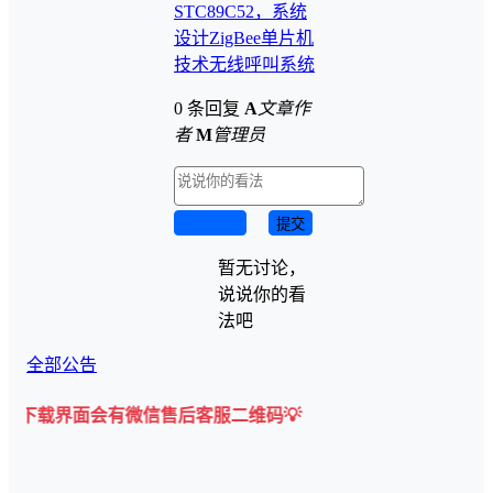
STC89C52，系统
设计
ZigBee
单片机
技术
无线呼叫系统
0 条回复
A
文章作
者
M
管理员
取消回复
提交
暂无讨论，
说说你的看
法吧
全部公告
会有微信售后客服二维码💡