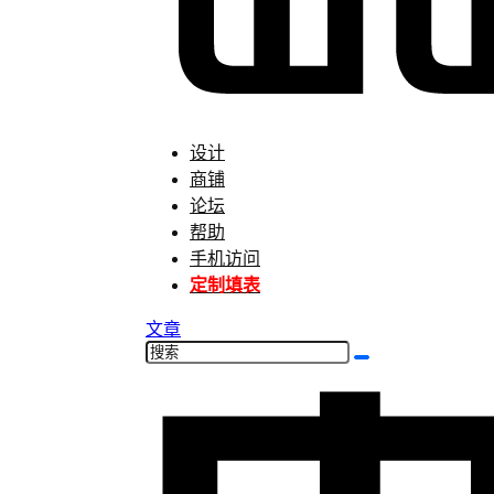
设计
商铺
论坛
帮助
手机访问
定制填表
文章