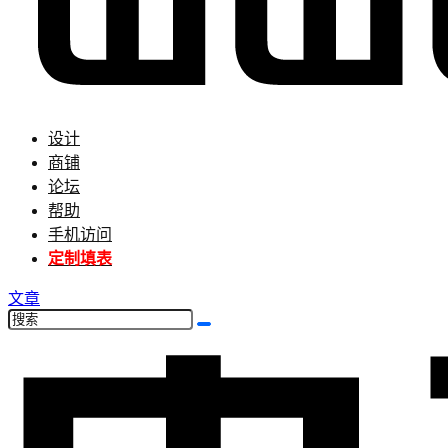
设计
商铺
论坛
帮助
手机访问
定制填表
文章