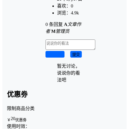
喜欢：
0
浏览：
4.9k
0 条回复
A
文章作
者
M
管理员
取消回复
提交
暂无讨论，
说说你的看
法吧
优惠劵
限制商品分类
20
￥
优惠劵
使用时效：