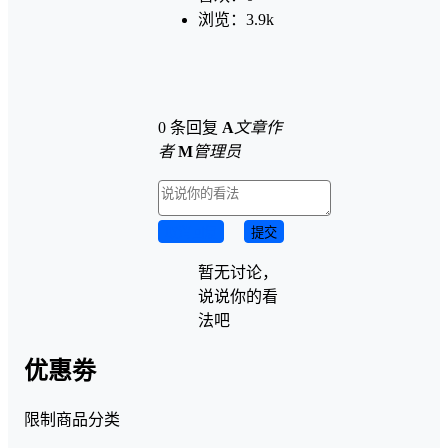
浏览：
3.9k
0 条回复
A
文章作
者
M
管理员
取消回复
提交
暂无讨论，
说说你的看
法吧
优惠劵
限制商品分类