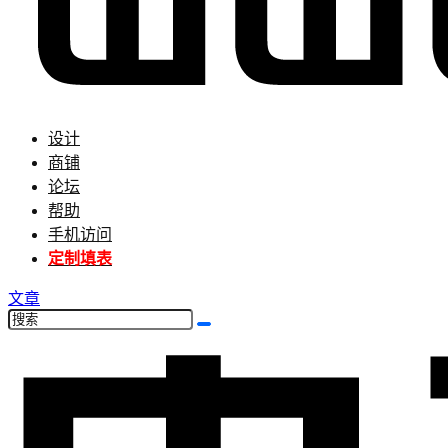
设计
商铺
论坛
帮助
手机访问
定制填表
文章