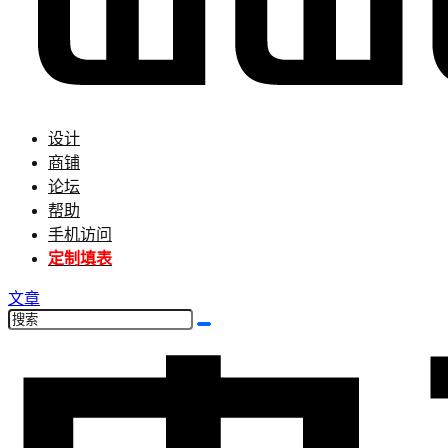
设计
商铺
论坛
帮助
手机访问
定制填表
文章