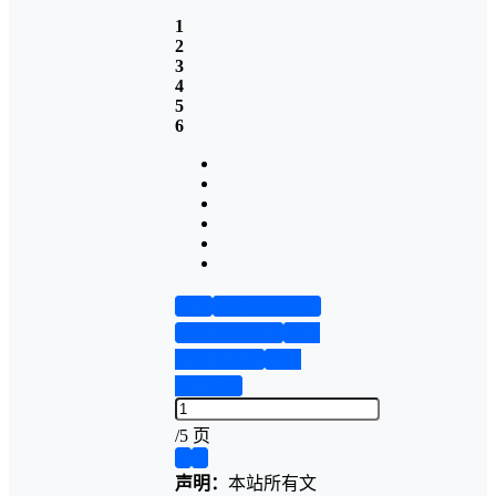
1
2
3
4
5
6
首页
实物资料预览
仿真资料预览
设计
说明书演示
答辩
PPT预览
/
5 页
❮
❯
声明：
本站所有文