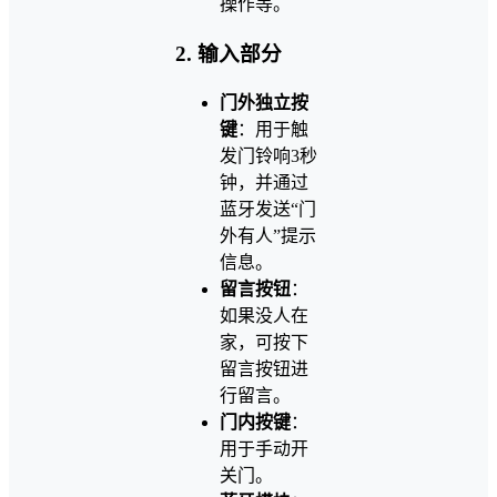
操作等。
2. 输入部分
门外独立按
键
：用于触
发门铃响3秒
钟，并通过
蓝牙发送“门
外有人”提示
信息。
留言按钮
：
如果没人在
家，可按下
留言按钮进
行留言。
门内按键
：
用于手动开
关门。