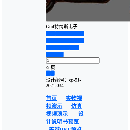
God
特纳斯电子
首页
实物资料预览
仿真资料预览
设计
说明书演示
答辩
PPT预览
/
5 页
❮
❯
设计编号：cp-51-
2021-034
首页
实物视
频演示
仿真
视频演示
设
计说明书预览
答辩PPT预览