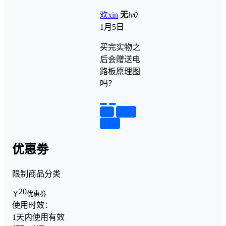
欢xin
无
lv0
1月5日
买完实物之
后会赠送电
路板原理图
吗？
举报
置顶
回复
优惠劵
限制商品分类
20
￥
优惠劵
使用时效：
1天内使用有效