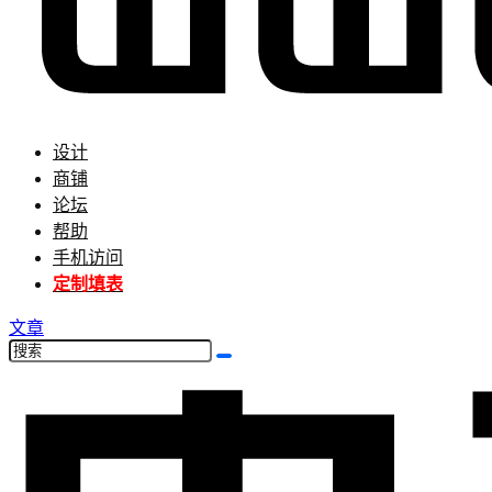
设计
商铺
论坛
帮助
手机访问
定制填表
文章