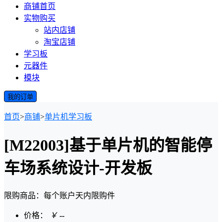
商铺首页
实物购买
站内店铺
淘宝店铺
学习板
元器件
模块
我的订单
首页
>
商铺
>
单片机学习板
[M22003]基于单片机的智能停
车场系统设计-开发板
限购商品：每个账户
天内
限购
件
价格：
￥
--