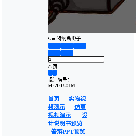
God
特纳斯电子
第1页
第2页
第3页
第4页
第5页
/
5 页
❮
❯
设计编号：
M22003-01M
首页
实物视
频演示
仿真
视频演示
设
计说明书预览
答辩PPT预览