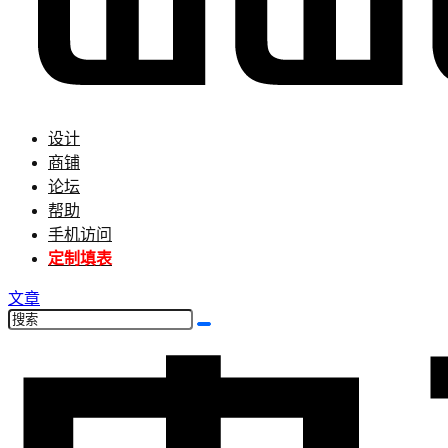
设计
商铺
论坛
帮助
手机访问
定制填表
文章