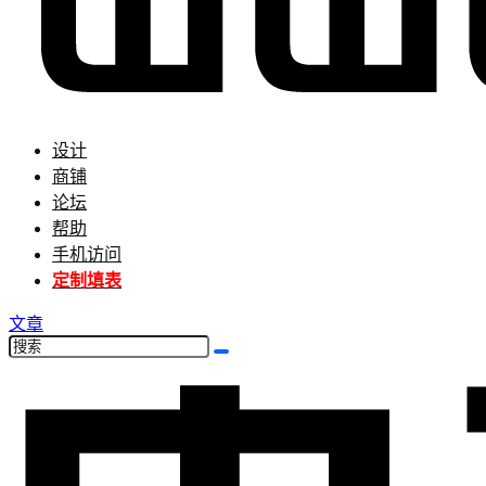
设计
商铺
论坛
帮助
手机访问
定制填表
文章