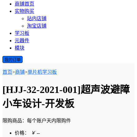
商铺首页
实物购买
站内店铺
淘宝店铺
学习板
元器件
模块
我的订单
首页
>
商铺
>
单片机学习板
[HJJ-32-2021-001]超声波避障
小车设计-开发板
限购商品：每个账户
天内
限购
件
价格：
￥
--