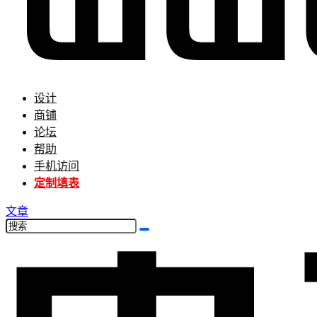
设计
商铺
论坛
帮助
手机访问
定制填表
文章