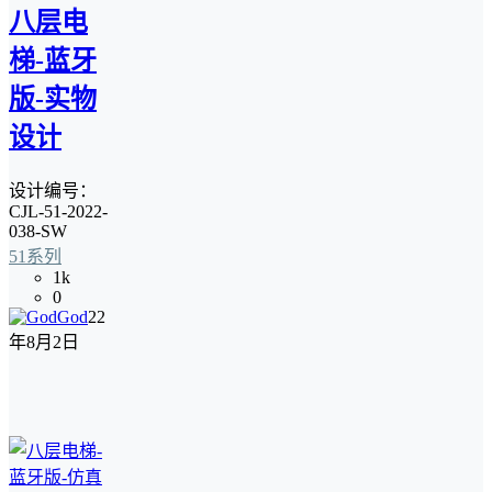
八层电
梯-蓝牙
版-实物
设计
设计编号：
CJL-51-2022-
038-SW
51系列
1k
0
God
22
年8月2日