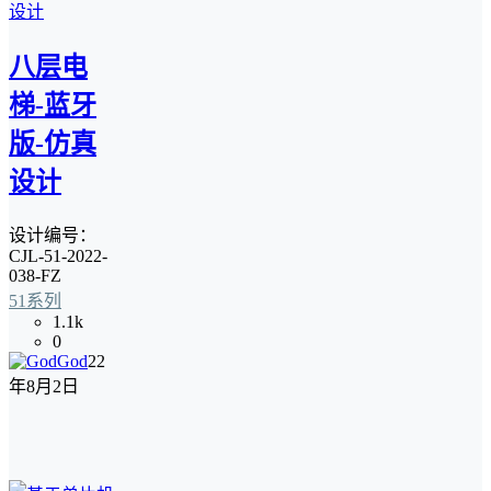
八层电
梯-蓝牙
版-仿真
设计
设计编号：
CJL-51-2022-
038-FZ
51系列
1.1k
0
God
22
年8月2日