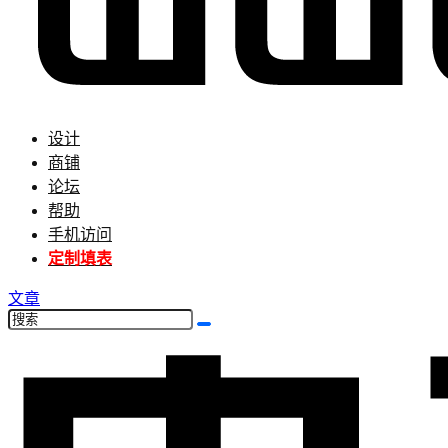
设计
商铺
论坛
帮助
手机访问
定制填表
文章