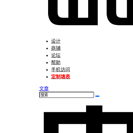
设计
商铺
论坛
帮助
手机访问
定制填表
文章