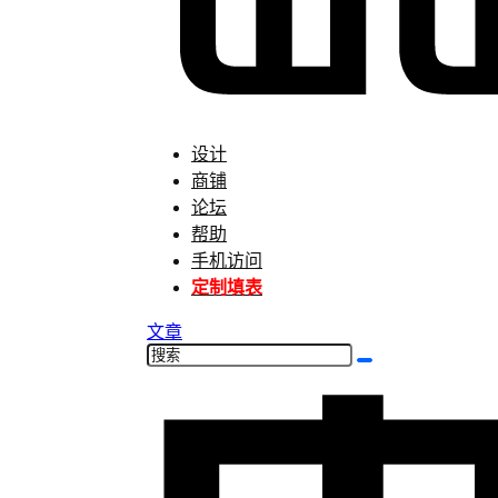
设计
商铺
论坛
帮助
手机访问
定制填表
文章