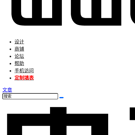
设计
商铺
论坛
帮助
手机访问
定制填表
文章