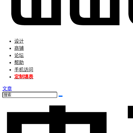
设计
商铺
论坛
帮助
手机访问
定制填表
文章