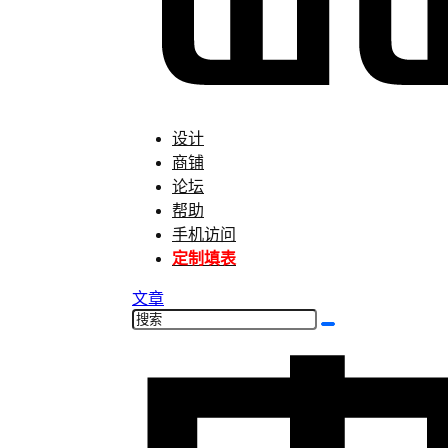
设计
商铺
论坛
帮助
手机访问
定制填表
文章