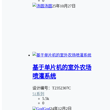
0
汤圆
25年10月27日
基于单片机的室外农场
喷灌系统
设计编号：T2352307C
51系列
5.5k
0
God
24年12月2日