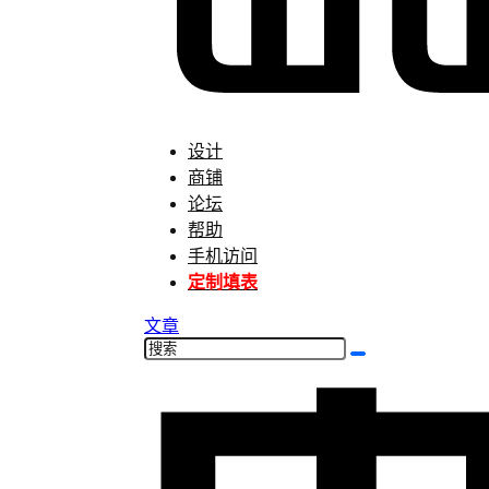
设计
商铺
论坛
帮助
手机访问
定制填表
文章