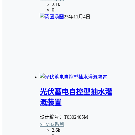
2.1k
0
汤圆
25年11月4日
光伏蓄电自控型抽水灌
溉装置
设计编号：T0302405M
STM32系列
2.6k