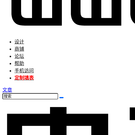
设计
商铺
论坛
帮助
手机访问
定制填表
文章