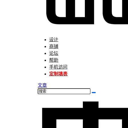
设计
商铺
论坛
帮助
手机访问
定制填表
文章