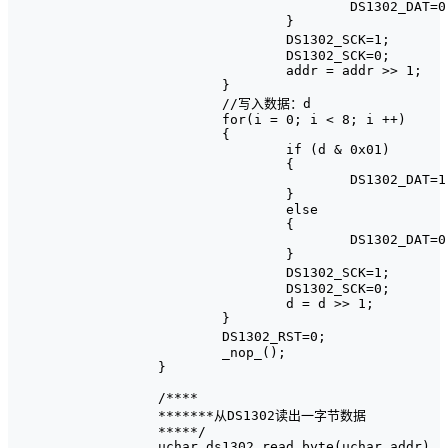
			DS1302_DAT=0;

		}

		DS1302_SCK=1;     			 		//产生时钟

		DS1302_SCK=0;

		addr = addr >> 1;

	}	

	//写入数据：d

	for(i = 0; i < 8; i ++)

	{

		if (d & 0x01)

		{

			DS1302_DAT=1;

		}

		else

		{

			DS1302_DAT=0;

		}

		DS1302_SCK=1;    					//产生时钟

		DS1302_SCK=0;

		d = d >> 1;

	}

	DS1302_RST=0;								//停止DS1302总线

	_nop_();

}

/****

*******从DS1302读出一字节数据

*****/

uchar ds1302_read_byte(uchar addr)
