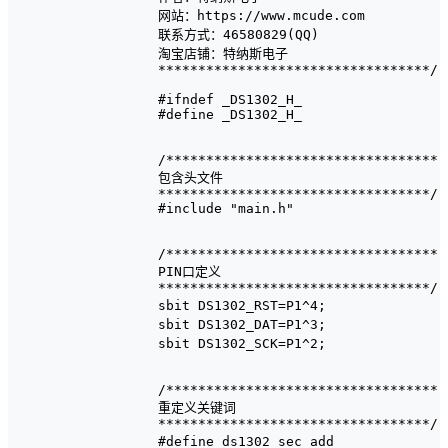
网站：https://www.mcude.com

联系方式：46580829(QQ)

淘宝店铺：特纳斯电子

**********************************/

#ifndef _DS1302_H_

#define _DS1302_H_

/**********************************

包含头文件

**********************************/

#include "main.h"

/**********************************

PIN口定义

**********************************/

sbit DS1302_RST=P1^4;											//ds1302复位引脚P1.4

sbit DS1302_DAT=P1^3;											//ds1302数据引脚P1.5

sbit DS1302_SCK=P1^2;											//ds1302时钟引脚P1.6

/**********************************

重定义关键词

**********************************/

#define ds1302_sec_add				0x80				//秒数据地址
