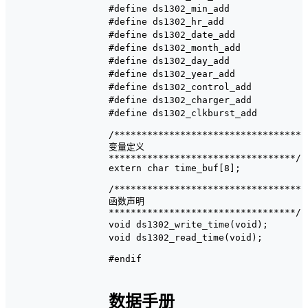
#define ds1302_min_add				0x82				//分数据地址

#define ds1302_hr_add					0x84				//时数据地址

#define ds1302_date_add				0x86				//日数据地址

#define ds1302_month_add			0x88				//月数据地址

#define ds1302_day_add				0x8a				//星期数据地址

#define ds1302_year_add				0x8c				//年数据地址

#define ds1302_control_add		0x8e				//控制数据地址

#define ds1302_charger_add		0x90 				//涓流充电地址

#define ds1302_clkburst_add		0xbe				//分页地址

/**********************************

变量定义

**********************************/

extern char time_buf[8];

/**********************************

函数声明

**********************************/

void ds1302_write_time(void);       			//向DS302写入时钟数据

void ds1302_read_time(void);        			//从DS302读出时钟数据

#endif

数据手册