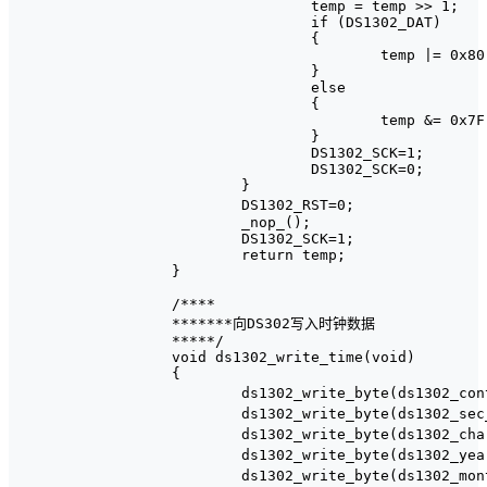
		temp = temp >> 1;

		if (DS1302_DAT)

		{

			temp |= 0x80;

		}

		else

		{

			temp &= 0x7F;

		}

		DS1302_SCK=1;

		DS1302_SCK=0;

	}	

	DS1302_RST=0;								//停止DS1302总线

	_nop_();	

	DS1302_SCK=1;

	return temp;

}

/****

*******向DS302写入时钟数据

*****/

void ds1302_write_time(void) 

{

	ds1302_write_byte(ds1302_control_add,0x00);							//关闭写保护 

	ds1302_write_byte(ds1302_sec_add,0x80);									//暂停时钟 

	ds1302_write_byte(ds1302_charger_add,0xa9);	    				//涓流充电 

	ds1302_write_byte(ds1302_year_add,time_buf[1]);					//年 

	ds1302_write_byte(ds1302_month_add,time_buf[2]);				//月 
