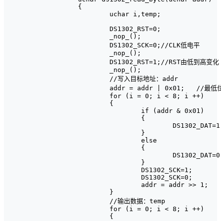
{

	uchar i,temp;

	DS1302_RST=0;

	_nop_();	

	DS1302_SCK=0;//CLK低电平

	_nop_();

	DS1302_RST=1;//RST由低到高变化

	_nop_();

	//写入目标地址：addr

	addr = addr | 0x01;   //最低位置高，寄存器0位为0时写，为1时读

	for (i = 0; i < 8; i ++)

	{

		if (addr & 0x01)

		{

			DS1302_DAT=1;

		}

		else

		{

			DS1302_DAT=0;

		}

		DS1302_SCK=1;

		DS1302_SCK=0;

		addr = addr >> 1;

	}	

	//输出数据：temp

	for (i = 0; i < 8; i ++)

	{
