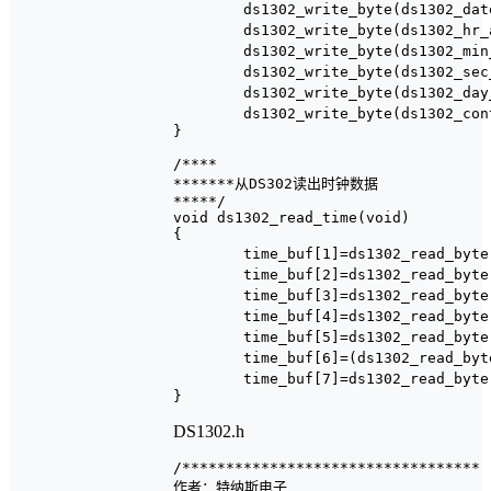
	ds1302_write_byte(ds1302_date_add,time_buf[3]);					//日 

	ds1302_write_byte(ds1302_hr_add,time_buf[4]);						//时 

	ds1302_write_byte(ds1302_min_add,time_buf[5]);					//分

	ds1302_write_byte(ds1302_sec_add,time_buf[6]);					//秒

	ds1302_write_byte(ds1302_day_add,time_buf[7]);					//周 

	ds1302_write_byte(ds1302_control_add,0x80);							//打开写保护     

}

/****

*******从DS302读出时钟数据

*****/

void ds1302_read_time(void)  

{

	time_buf[1]=ds1302_read_byte(ds1302_year_add);					//年 

	time_buf[2]=ds1302_read_byte(ds1302_month_add);					//月 

	time_buf[3]=ds1302_read_byte(ds1302_date_add);					//日 

	time_buf[4]=ds1302_read_byte(ds1302_hr_add);						//时 

	time_buf[5]=ds1302_read_byte(ds1302_min_add);						//分 

	time_buf[6]=(ds1302_read_byte(ds1302_sec_add))&0x7f;		//秒，屏蔽秒的第7位，避免超出59

	time_buf[7]=ds1302_read_byte(ds1302_day_add);						//周 	

}
DS1302.h
/**********************************

作者：特纳斯电子
