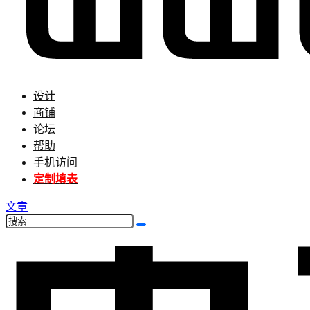
设计
商铺
论坛
帮助
手机访问
定制填表
文章