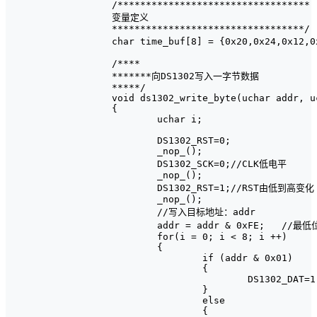
/**********************************

变量定义

**********************************/

char time_buf[8] = {0x20,0x24,0x1
/****

*******向DS1302写入一字节数据

*****/

void ds1302_write_byte(uchar addr, uc
{

	uchar i;

	DS1302_RST=0;

	_nop_();	

	DS1302_SCK=0;//CLK低电平

	_nop_();

	DS1302_RST=1;//RST由低到高变化

	_nop_();	

	//写入目标地址：addr

	addr = addr & 0xFE;   //最低位置零，寄存器0位为0时写，为1时读

	for(i = 0; i < 8; i ++)

	{

		if (addr & 0x01)

		{

			DS1302_DAT=1;

		}

		else

		{
