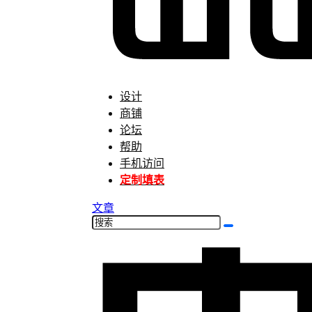
设计
商铺
论坛
帮助
手机访问
定制填表
文章