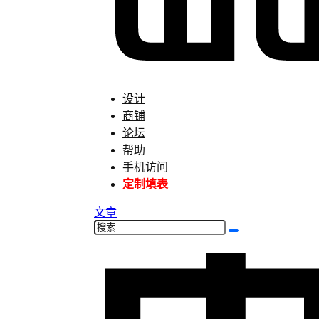
设计
商铺
论坛
帮助
手机访问
定制填表
文章