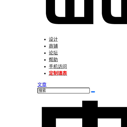
设计
商铺
论坛
帮助
手机访问
定制填表
文章