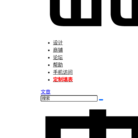
设计
商铺
论坛
帮助
手机访问
定制填表
文章