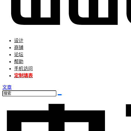
设计
商铺
论坛
帮助
手机访问
定制填表
文章