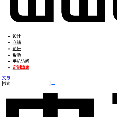
设计
商铺
论坛
帮助
手机访问
定制填表
文章