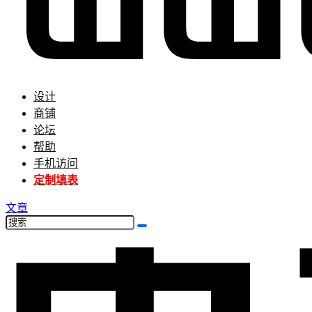
设计
商铺
论坛
帮助
手机访问
定制填表
文章