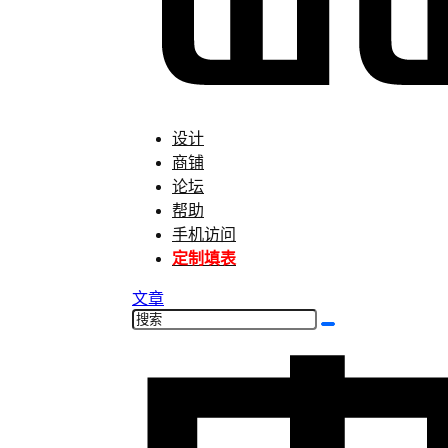
设计
商铺
论坛
帮助
手机访问
定制填表
文章