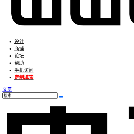
设计
商铺
论坛
帮助
手机访问
定制填表
文章