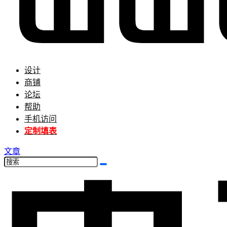
设计
商铺
论坛
帮助
手机访问
定制填表
文章