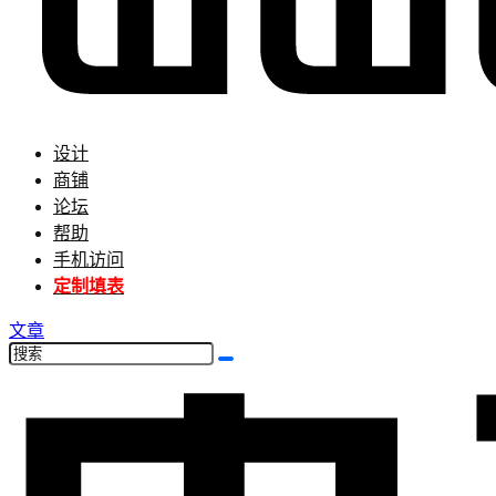
设计
商铺
论坛
帮助
手机访问
定制填表
文章