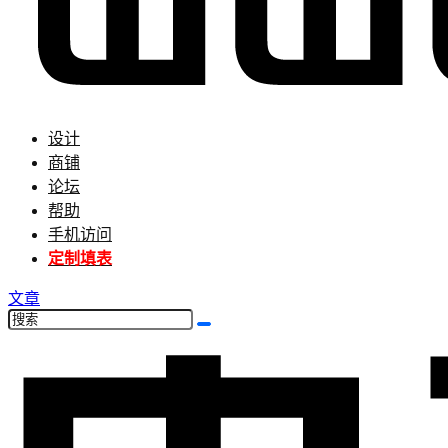
设计
商铺
论坛
帮助
手机访问
定制填表
文章