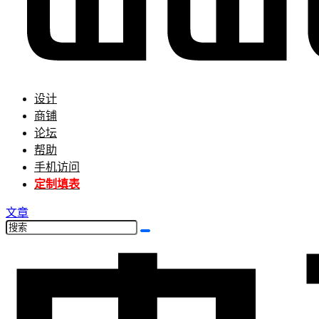
设计
商铺
论坛
帮助
手机访问
定制填表
文章