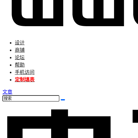
设计
商铺
论坛
帮助
手机访问
定制填表
文章