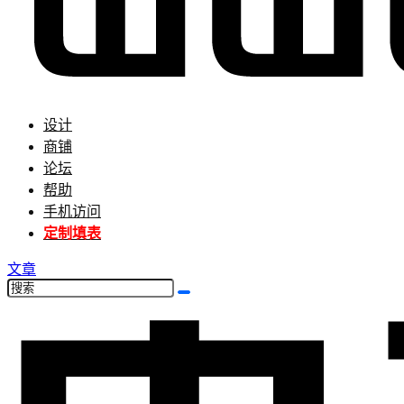
设计
商铺
论坛
帮助
手机访问
定制填表
文章