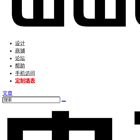
设计
商铺
论坛
帮助
手机访问
定制填表
文章