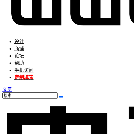
设计
商铺
论坛
帮助
手机访问
定制填表
文章