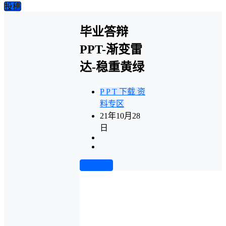
投稿
毕业答辩
PPT-渐变雷
达-稳重黄绿
P P T 下载
资
料专区
21年10月28
日
前往下载