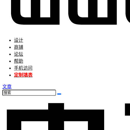
设计
商铺
论坛
帮助
手机访问
定制填表
文章