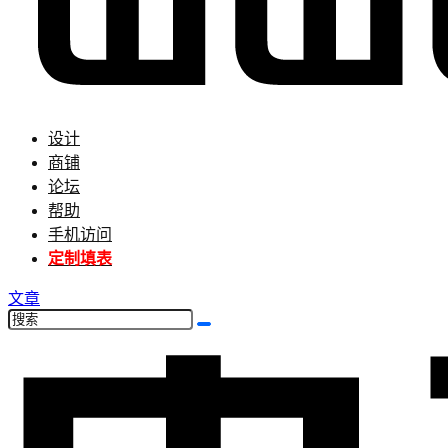
设计
商铺
论坛
帮助
手机访问
定制填表
文章