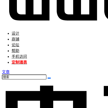
设计
商铺
论坛
帮助
手机访问
定制填表
文章