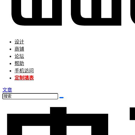
设计
商铺
论坛
帮助
手机访问
定制填表
文章