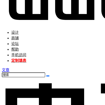
设计
商铺
论坛
帮助
手机访问
定制填表
文章