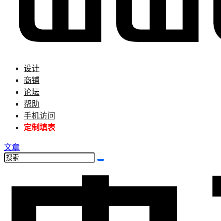
设计
商铺
论坛
帮助
手机访问
定制填表
文章