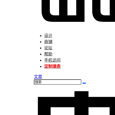
设计
商铺
论坛
帮助
手机访问
定制填表
文章