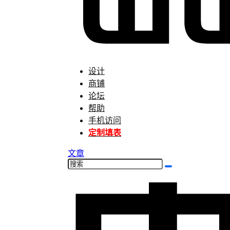
设计
商铺
论坛
帮助
手机访问
定制填表
文章