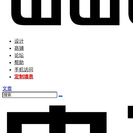
设计
商铺
论坛
帮助
手机访问
定制填表
文章