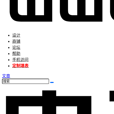
设计
商铺
论坛
帮助
手机访问
定制填表
文章