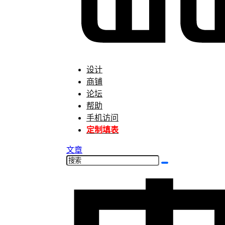
设计
商铺
论坛
帮助
手机访问
定制填表
文章