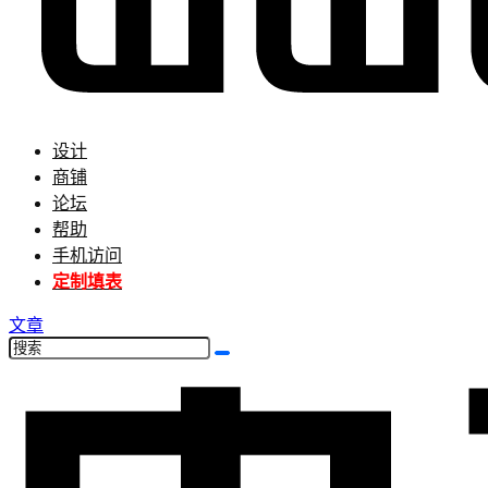
设计
商铺
论坛
帮助
手机访问
定制填表
文章