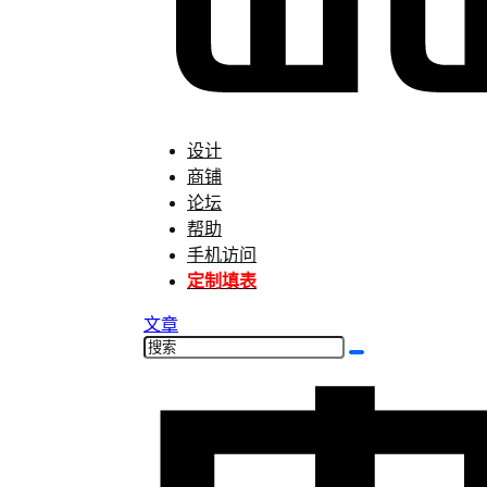
设计
商铺
论坛
帮助
手机访问
定制填表
文章