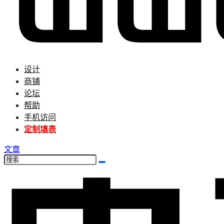
设计
商铺
论坛
帮助
手机访问
定制填表
文章